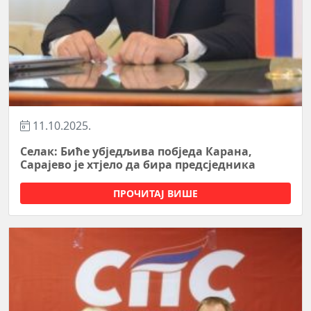
11.10.2025.
Селак: Биће убједљива побједа Карана,
Сарајево је хтјело да бира предсједника
ПРОЧИТАЈ ВИШЕ