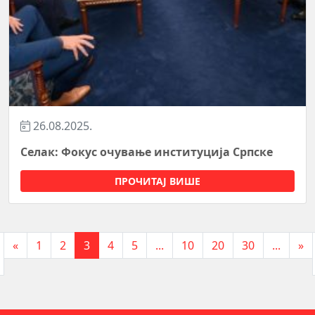
26.08.2025.
Селак: Фокус очување институција Српске
ПРОЧИТАЈ ВИШЕ
«
1
2
3
4
5
...
10
20
30
...
»