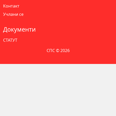
Контакт
Учлани се
Документи
СТАТУТ
СПС © 2026