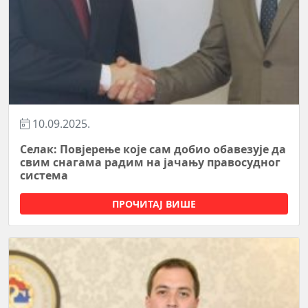
10.09.2025.
Селак: Повјерење које сам добио обавезује да
свим снагама радим на јачању правосудног
система
ПРОЧИТАЈ ВИШЕ