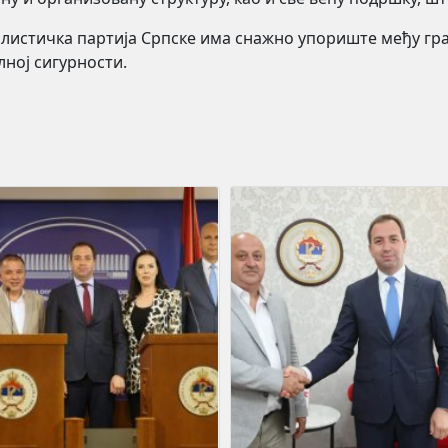
алистичка партија Српске има снажно упориште међу гра
лној сигурности.