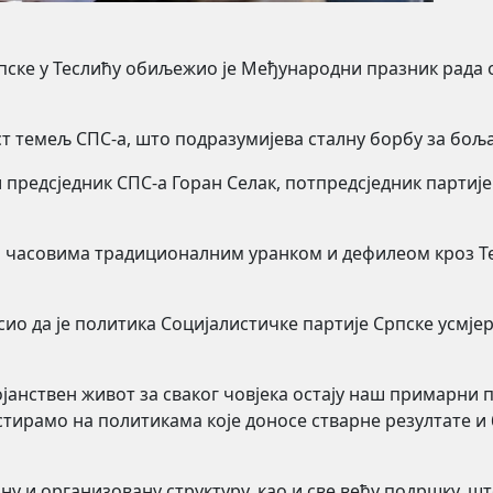
рпске у Теслићу обиљежио је Међународни празник рад
ст темељ СПС-а, што подразумијева сталну борбу за бољ
предсједник СПС-а Горан Селак, потпредсједник партиј
м часовима традиционалним уранком и дефилеом кроз Те
асио да је политика Социјалистичке партије Српске усм
тојанствен живот за сваког човјека остају наш примарни
стирамо на политикама које доносе стварне резултате и
лну и организовану структуру, као и све већу подршку, 