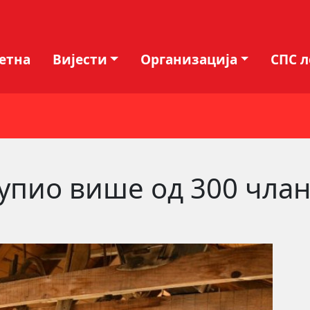
етна
Вијести
Организација
СПС 
купио више од 300 чла