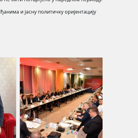
ђанима и јасну политичку оријентацију