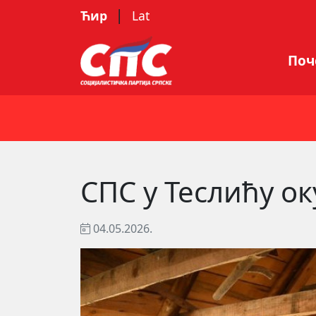
|
Ћир
Lat
Поч
СПС у Теслићу о
04.05.2026.