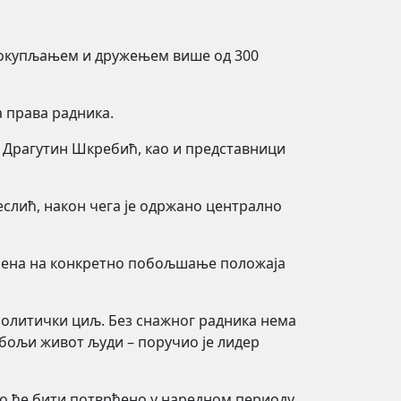
а окупљањем и дружењем више од 300
а права радника.
е Драгутин Шкребић, као и представници
слић, након чега је одржано централно
јерена на конкретно побољшање положаја
 политички циљ. Без снажног радника нема
 бољи живот људи – поручио је лидер
што ће бити потврђено у наредном периоду.