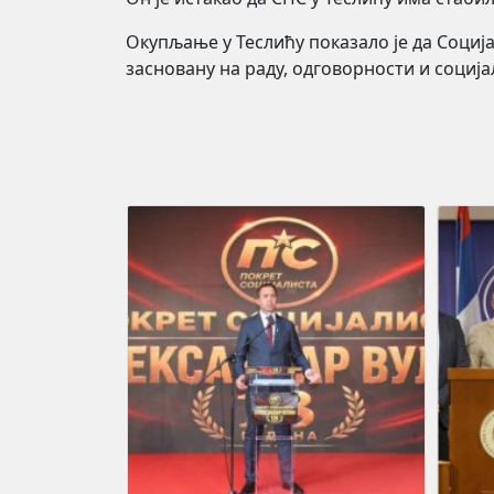
Окупљање у Теслићу показало је да Социј
засновану на раду, одговорности и соција