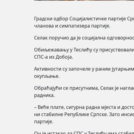
Градски одбор Социјалистичке партије С
чланова и симпатизера партије.
Селак поручио да је социјална одговорно
Обиљежавању у Теслићу су присуствовали 
СПС-а из Добоја.
Активности су започеле у раним јутарњи
окупљање.
Обраћајући се присутнима, Селак је нагл
радника.
– Веће плате, сигурна радна мјеста и дос
ни стабилне Републике Српске. Зато инси
партије.
Он је истакао да СПС у Теслићу има стаби