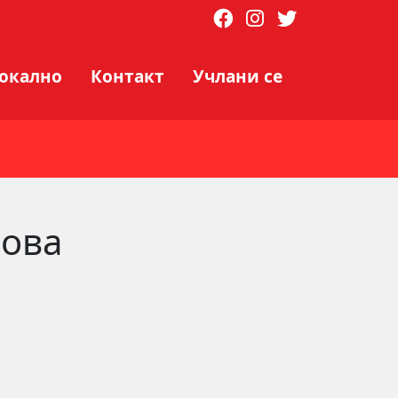
локално
Контакт
Учлани се
нова