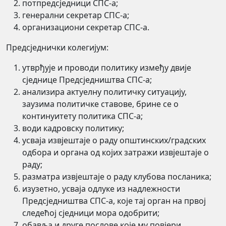
потпредсједници СПС-а;
генерални секретар СПС-а;
организациони секретар СПС-а.
Предсједнички колегијум:
утврђује и проводи политику између двије
сједнице Предсједништва СПС-а;
анализира актуелну политичку ситуацију,
заузима политичке ставове, брине се о
континуитету политика СПС-а;
води кадровску политику;
усваја извјештаје о раду општинских/градских
одбора и органа од којих затражи извјештаје о
раду;
разматра извјештаје о раду клубова посланика;
изузетно, усваја одлуке из надлежности
Предсједништва СПС-а, које тај орган на првој
следећој сједници мора одобрити;
обавља и друге послове које му повјери