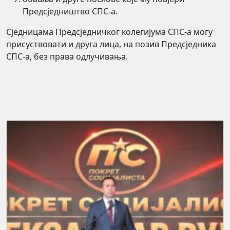
Предсједништво СПС-а.
Сједницама Предсједничког колегијума СПС‐а могу
присуствовати и друга лица, на позив Предсједника
СПС-а, без права одлучивања.