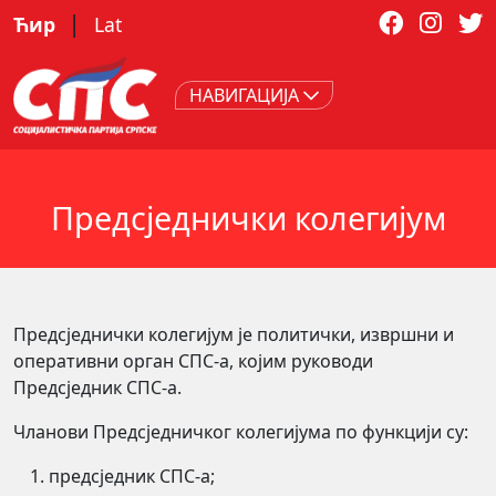
|
Ћир
Lat
НАВИГАЦИЈА
Предсједнички колегијум
Предсједнички колегијум је политички, извршни и
оперативни орган СПС-а, којим руководи
Предсједник СПС-а.
Чланови Предсједничког колегијума по функцији су:
предсједник СПС-а;