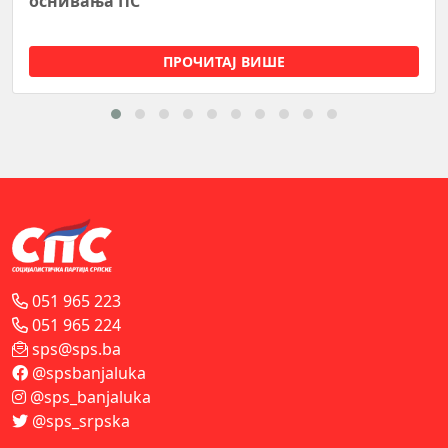
у Народној скупштини Републике Српске
ПРОЧИТАЈ ВИШЕ
051 965 223
051 965 224
sps@sps.ba
@spsbanjaluka
@sps_banjaluka
@sps_srpska