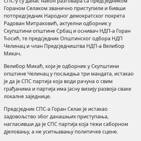
СПС-у су данас након разговара са предсједником
Гораном Селаком званично приступили и бивши
потпредсједник Народног демократског покрета
Радован Митраковић, актуелни одборник у
Скупштини општине Србац и оснивач НДП-а Горан
Ћосић, те предсједник Општинског одбора НДП
Челинац и члан Предсједништва НДП-а Велибор
Микач.
Велибор Микаћ, који је одборник у Скупштини
општине Челинац у посљедња три мандата, истакао
је да је СПС партија која води рачуна о свим
грађанима и партија има јасну визију развоја сваке
локалне заједнице.
Предсједник СПС-а Горан Селак је истакао
задовољство због данашњих приступања,
нагласивши да је СПС партија која тежи саборном
дјеловању, а не уситњавању политичке сцене.