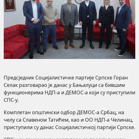
Предсједник Социјалистичке партије Српске Горан
Селак разговарао је данас у Бањалуци са бившим
функционерима НДП-а и ДЕМОС-а који су приступили
СПС-у.
Комплетан општински одбор ДЕМОС-а Србац, на
челу са Славеном Татићем, као и ОО НДП-а Челинац,
приступили су данас Социјалистичкој партији Српске.