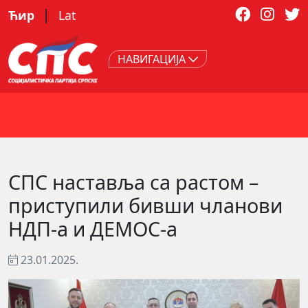
|
Ћир
Lat
НАВИГАЦИЈА
СПС наставља са растом –
приступили бивши чланови
НДП-а и ДЕМОС-а
23.01.2025.