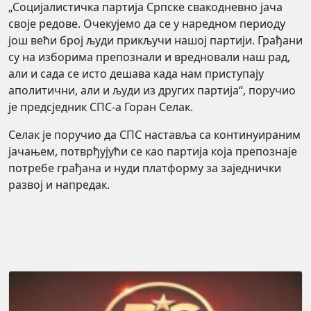
„Социјалистичка партија Српске свакодневно јача
своје редове. Очекујемо да се у наредном периоду
још већи број људи прикључи нашој партији. Грађани
су на изборима препознали и вредновали наш рад,
али и сада се исто дешава када нам приступају
аполитични, али и људи из других партија“, поручио
је предсједник СПС-а Горан Селак.
Селак је поручио да СПС наставља са континуираним
јачањем, потврђујући се као партија која препознаје
потребе грађана и нуди платформу за заједнички
развој и напредак.