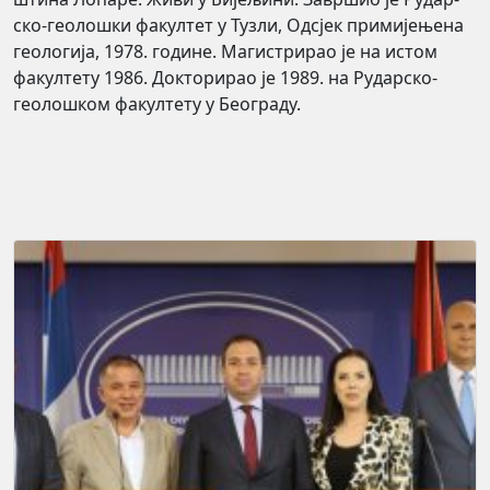
ско-геолошки факултет у Туз­ли, Одсјек при­ми­је­њена
геологија, 1978. го­ди­не. Ма­гис­трирао је на ис­том
факултету 1986. Докторирао је 1989. на Рударско-
геоло­шком фа­култету у Бео­граду.