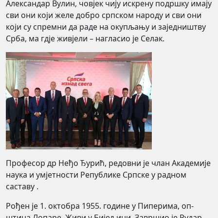
Александар Вулин, човјек чију искрену подршку имају
сви они који желе добро српском народу и сви они
који су спремни да раде на окупљању и заједништву
Срба, ма гдје живјели – нагласио је Селак.
Професор др Неђо Ђурић, редовни је члан Академије
наука и умјетности Републике Српске у радном
саставу .
Рођен је 1. октобра 1955. године у Пиперима, оп­
штина Ло­па­ре. Живи у Би­је­љини. Завршио је Ру­дар­