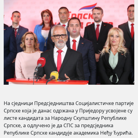
На сједници Предсједништва Социјалистичке партије
Српске која је данас одржана у Приједору усвојене су
листе кандидата за Народну Скупштину Републике
Српске, а одлучено је да СПС за предсједника
Републике Српске кандидује академика Неђу Ђурића.