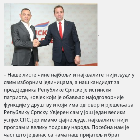
.
– Наше листе чине најбољи и најквалитетнији људи у
свим изборним јединицама, а наш кандидат за
предсједника Републике Српске је истински
патриота, човјек који је обављао најодговорније
функције у друштву и који има одговор и рјешења за
Републику Српску. Увјерен сам у још један велики
успјех СПС, јер имамо сјајне људе, најквалитетнији
програм и велику подршку народа. Посебна нам је
част што је данас са нама наш пријатељ и брат