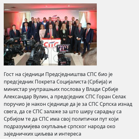
Гост на сједници Предсједништва СПС био је
предсједник Покрета Социјалиста (Србија) и
министар унутрашњих послова у Влади Србије
Александар Вулин, а предсједник СПС Горан Селак
поручио је након сједнице да је за СПС Српска изнад
свега, да се СПС залаже за што ширу сарадњу са
Србијом те да СПС има свој политички пут који
подразумијева окупљање српског народа око
заједничких циљева и интереса