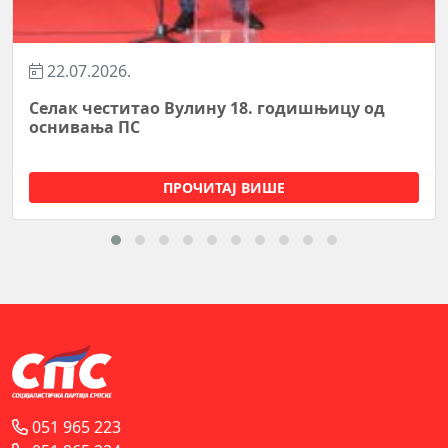
07.07.2026.
СПС формирао самосталан посланички клуб
у Народној скупштини Републике Српске
ПРОЧИТАЈ ВИШЕ
051 965 223