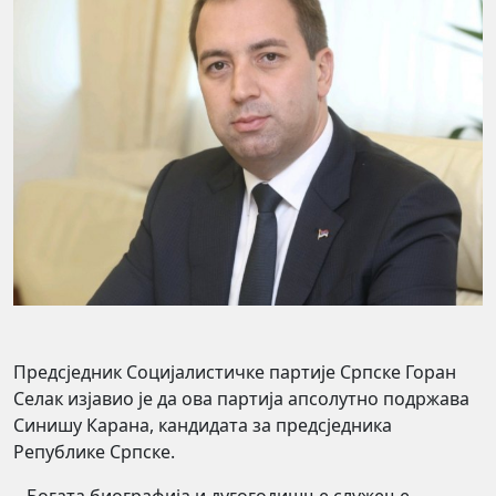
Предсједник Социјалистичке партије Српске Горан
Селак изјавио је да ова партија апсолутно подржава
Синишу Карана, кандидата за предсједника
Републике Српске.
– Богата биографија и дугогодишње служење