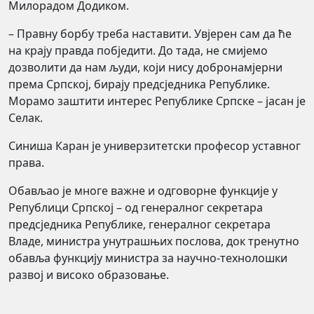
Милорадом Додиком.
– Правну борбу треба наставити. Увјерен сам да ће
на крају правда побједити. До тада, не смијемо
дозволити да нам људи, који нису добронамјерни
према Српској, бирају предсједника Републике.
Морамо заштити интерес Републике Српске – јасан је
Селак.
Синиша Каран је универзитетски професор уставног
права.
Обављао је многе важне и одговорне функције у
Републици Српској – од генералног секретара
предсједника Републике, генералног секретара
Владе, министра унутрашњих послова, док тренутно
обавља функцију министра за научно-технолошки
развој и високо образовање.