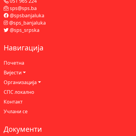
051 965 224
sps@sps.ba
@spsbanjaluka
@sps_banjaluka
@sps_srpska
Навигација
Почетна
Вијести
Организација
СПС локално
Контакт
Учлани се
Документи