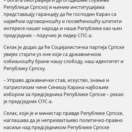
Републици Српској и њеним институцијама
представљају гаранцију да ће господин Каран са
највећом одговорношћу и посвећеношћу штитити
интересе нашег народа и наше Републике као њен
предсједник – поручио је лидер СПС-а.
Селак је додао да ће Социјалистичка партија Српске
увијек стајати уз оне који са државничком
озбиљношћу бране нашу слободу, наш идентитет и
Републику Српску.
– Управо државнички став, искуство, знање и
патриотизам чине Синишу Карана најбољим
избором за предсједника Републике Српске – рекао
је предсједник СПС-а.
Селак, који је и министар правде Републике Српске,
наглашава да је неприхватљиво политичко-правно
насиље над предсједником Републике Српске