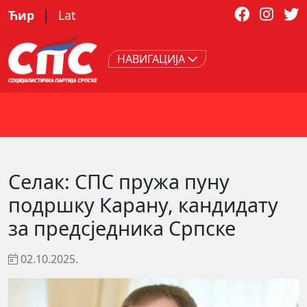
|
Ћир
Lat
НАВИГАЦИЈА
Селак: СПС пружа пуну
подршку Карану, кандидату
за предсједника Српске
02.10.2025.