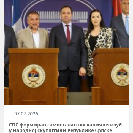
07.07.2026.
СПС формирао самосталан посланички клуб
у Народној скупштини Републике Српске