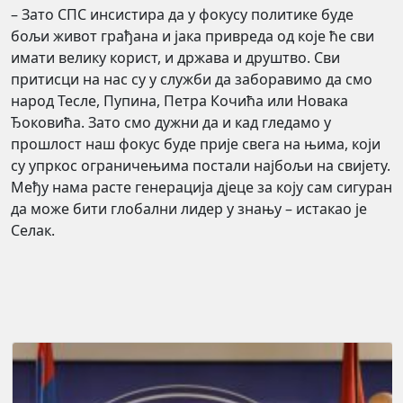
– Зато СПС инсистира да у фокусу политике буде
бољи живот грађана и јака привреда од које ће сви
имати велику корист, и држава и друштво. Сви
притисци на нас су у служби да заборавимо да смо
народ Тесле, Пупина, Петра Кочића или Новака
Ђоковића. Зато смо дужни да и кад гледамо у
прошлост наш фокус буде прије свега на њима, који
су упркос ограничењима постали најбољи на свијету.
Међу нама расте генерација дјеце за коју сам сигуран
да може бити глобални лидер у знању – истакао је
Селак.