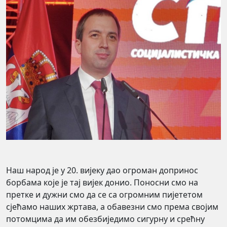
Наш народ је у 20. вијеку дао огроман допринос
борбама које је тај вијек донио. Поносни смо на
претке и дужни смо да се са огромним пијететом
сјећамо наших жртава, а обавезни смо према својим
потомцима да им обезбиједимо сигурну и срећну