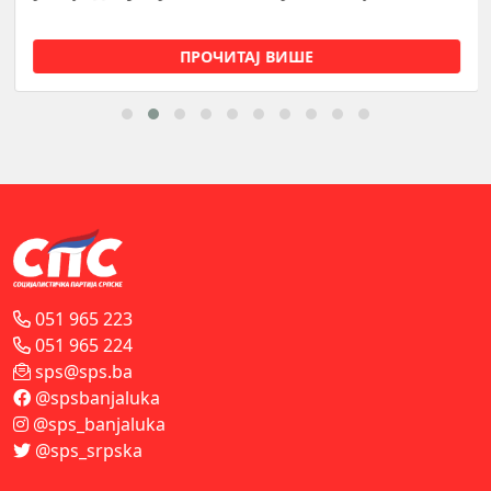
ПРОЧИТАЈ ВИШЕ
051 965 223
051 965 224
sps@sps.ba
@spsbanjaluka
@sps_banjaluka
@sps_srpska