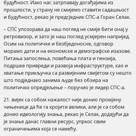
будућност. Иако нас затрпавају догађајима из
прошлости, у страну не смијемо ставити садашњост
и будућност, рекао је предсједник СПС-а Горан Селак.
– СПС упозорава да наш поглед не смије бити онај у
ретровизор, и зато је наш поглед усмјерен напријед.
Осим на политичке и безбједоносне, одговор
морамо дати и на економске и демографске изазове.
Питања запослења, повећања плата и пензија,
подршке привреди и развоја инфраструктуре, као и
хватање прикључка са развијеним свијетом су нешто
што подједнако занима људе без обзира на
политичко опредјељење – поручио је лидер СПС-а.
21. вијек са собом нажалост није донио промјену
чињенице да ће га кројити велики, али је са собом
донио идеологију знања, рекао је Селак, додајући да
је знање данас главни ресурс, упркос свим
ограничењима која се намећу.