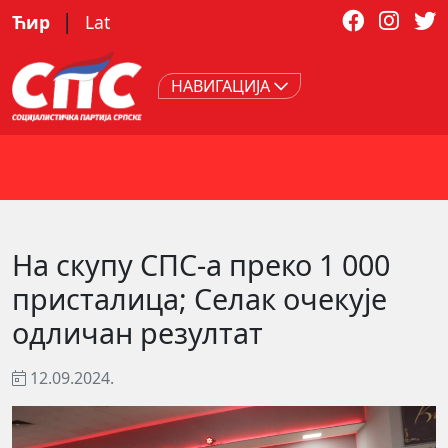
|
Ћир
Lat
НАВИГАЦИЈА
На скупу СПС-а преко 1 000
присталица; Селак очекује
одличан резултат
12.09.2024.