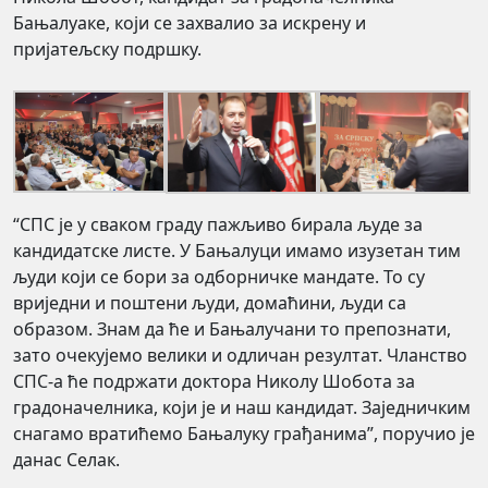
Бањалуаке, који се захвалио за искрену и
пријатељску подршку.
“СПС је у сваком граду пажљиво бирала људе за
кандидатске листе. У Бањалуци имамо изузетан тим
људи који се бори за одборничке мандате. То су
вриједни и поштени људи, домаћини, људи са
образом. Знам да ће и Бањалучани то препознати,
зато очекујемо велики и одличан резултат. Чланство
СПС-а ће подржати доктора Николу Шобота за
градоначелника, који је и наш кандидат. Заједничким
снагамо вратићемо Бањалуку грађанима”, поручио је
данас Селак.