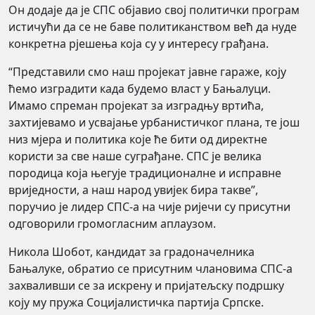
Он додаје да је СПС објавио свој политички програм
истичући да се не баве политиканством већ да нуде
конкретна рјешења која су у интересу грађана.
“Представили смо наш пројекат јавне гараже, коју
ћемо изградити када будемо власт у Бањалуци.
Имамо спреман пројекат за изградњу вртића,
захтијевамо и усвајање урбанистичког плана, те још
низ мјера и политика које ће бити од директне
користи за све наше суграђане. СПС је велика
породица која његује традиционалне и исправне
вриједности, а наш народ увијек бира такве”,
поручио је лидер СПС-а на чије ријечи су присутни
одговорили громогласним аплаузом.
Никола Шобот, кандидат за градоначелника
Бањалуке, обратио се присутним члановима СПС-а
захваливши се за искрену и пријатељску подршку
коју му пружа Социјалистичка партија Српске.