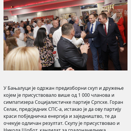
У Бањалуци је одржан предизборни скуп и дружење
којем је присуствовало више од 1 000 чланова и
симпатизера Социјалистичке партије Српске. Горан
Селак, предсједник СПС-а, истакао је да ову партију
краси побједничка енергија и заједништво, те да
очекује одличан резултат. Скупу је присуствовао и
Никола Шобот, кандидат за градоначелника