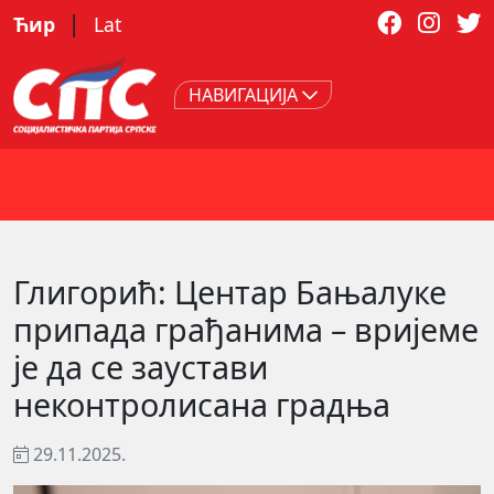
|
Ћир
Lat
НАВИГАЦИЈА
Глигорић: Центар Бањалуке
припада грађанима – вријеме
је да се заустави
неконтролисана градња
29.11.2025.