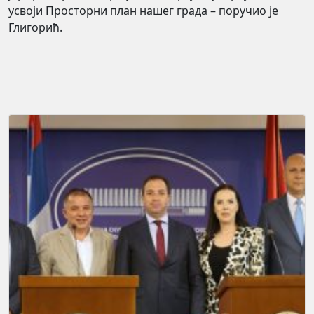
усвоји Просторни план нашег града – поручио је
Глигорић.