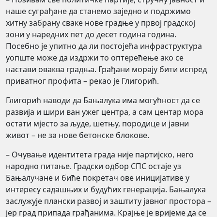
наше суграђане да станемо заједно и подржимо
хитну забрану сваке нове градње у првој градској
зони у наредних пет до десет година година.
Посебно је упитно да ли постојећа инфраструктура
уопште може да издржи то оптерећење ако се
настави оваква градња. Грађани морају бити испред
приватног профита – рекао је Глигорић.
Глигорић наводи да Бањалука има могућност да се
развија и шири ван ужег центра, а сам центар мора
остати мјесто за људе, шетњу, породице и јавни
живот – не за нове бетонске блокове.
– Очување идентитета града није партијско, него
народно питање. Градски одбор СПС остаје уз
Бањалучане и биће покретач ове иницијативе у
интересу садашњих и будућих генерација. Бањалука
заслужује плански развој и заштиту јавног простора –
јер град припада грађанима. Крајње је вријеме да се