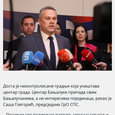
Доста је неконтролисане градње која уништава
центар града. Центар Бањалуке припада свим
Бањалучанима, а не интересима појединаца, рекао је
Саша Глигорић, предсједник ГрО СПС.
– Позивам све политичке партије, стручну јавност и