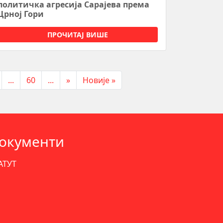
политичка агресија Сарајева према
Црној Гори
ПРОЧИТАЈ ВИШЕ
...
60
...
»
Новије »
окументи
АТУТ