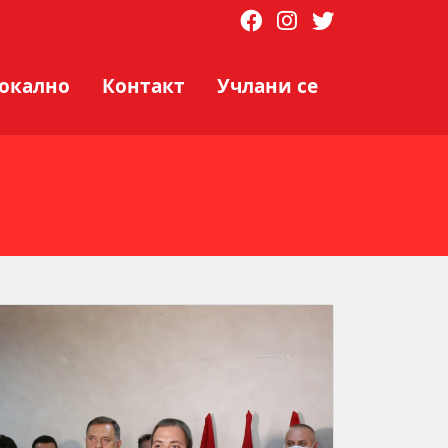
локално
Контакт
Учлани се