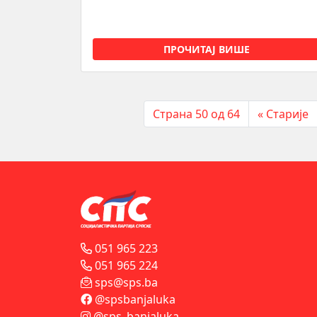
ПРОЧИТАЈ ВИШЕ
Страна 50 од 64
« Старије
051 965 223
051 965 224
sps@sps.ba
@spsbanjaluka
@sps_banjaluka