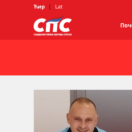
|
Ћир
Lat
Поч