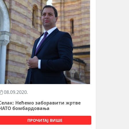
08.09.2020.
Селак: Нећемо заборавити жртве
НАТО бомбардовања
ПРОЧИТАЈ ВИШЕ