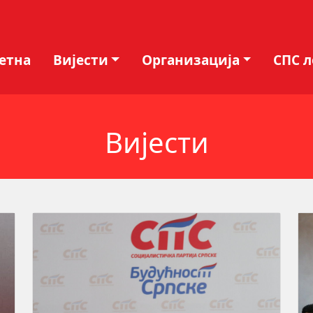
етна
Вијести
Организација
СПС 
Вијести