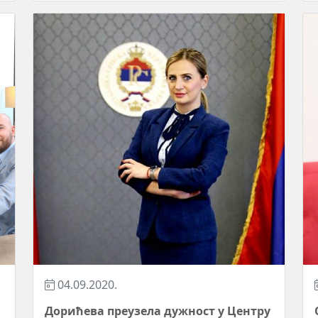
04.09.2020.
Дорићева преузела дужност у Центру