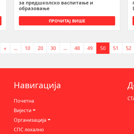
за предшколско васпитање и
образовање
ПРОЧИТАЈ ВИШЕ
«
...
10
20
30
...
48
49
50
51
52
Навигација
Д
СТ
Почетна
Вијести
Организација
СПС локално